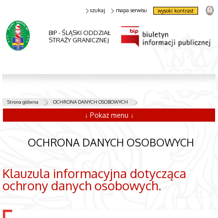
szukaj
mapa serwisu
wysoki kontrast
BIP - ŚLĄSKI ODDZIAŁ
STRAŻY GRANICZNEJ
Strona główna
OCHRONA DANYCH OSOBOWYCH
↓ Pokaż menu ↓
OCHRONA DANYCH OSOBOWYCH
Klauzula informacyjna dotycząca
ochrony danych osobowych.