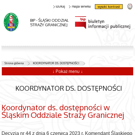
szukaj
mapa serwisu
wysoki kontrast
BIP - ŚLĄSKI ODDZIAŁ
STRAŻY GRANICZNEJ
Strona główna
KOORDYNATOR DS. DOSTĘPNOŚCI
↓ Pokaż menu ↓
KOORDYNATOR DS. DOSTĘPNOŚCI
Koordynator ds. dostępności w
Śląskim Oddziale Straży Granicznej
Decyzją nr 44 z dnia 6 czerwca 2023 r. Komendant Śląskiego