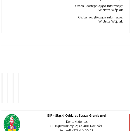
Osoba udostępniająca informację:
Wioletta Wójciak
Osoba modyfikująca informację:
Wioletta Wójciak
Raporty
Dostępność
Dostępność
Dla
o
cyfrowa
architektoniczna
niesłyszących
stanie
strony
dostępności
BIP - Śląski Oddział Straży Granicznej
Kontakt do nas
ul. Dąbrowskiego 2; 47-400 Racibórz
tel.: +48 (32) 414-40-02