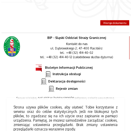
Wersje dokumentu
BIP - Śląski Oddział Straży Granicznej
Kontakt do nas
ul. Dąbrowskiego 2; 47-400 Racibórz
tel.: +48 (32) 414-40-02
tel.: +48 (32) 414-40-12 (całodobowa służba dyżurna)
Biuletyn Informacji Publicznej
Instrukcja obsługi
Deklaracja dostępności
Rejestr zmian
Serwer niniejszy NIE JEST W ŻADEN SPOSÓB połączony z siecią wewnętrzną.
Strona używa plików cookies, aby ułatwić Tobie korzystanie z
serwisu oraz do celów statystycznych. Jeśli nie blokujesz tych
plików, to zgadzasz się na ich użycie oraz zapisanie w pamięci
urządzenia. Pamiętaj, że możesz samodzielnie zarządzać cookies,
zmieniając ustawienia przeglądarki. Brak zmiany ustawienia
przeglądarki oznacza wyrażenie zgody.