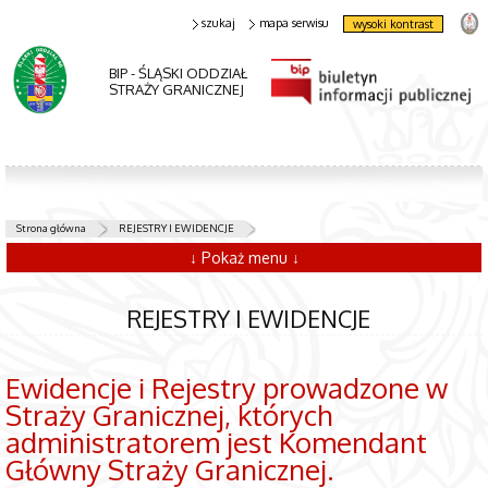
szukaj
mapa serwisu
wysoki kontrast
BIP - ŚLĄSKI ODDZIAŁ
STRAŻY GRANICZNEJ
Strona główna
REJESTRY I EWIDENCJE
↓ Pokaż menu ↓
REJESTRY I EWIDENCJE
Ewidencje i Rejestry prowadzone w
Straży Granicznej, których
administratorem jest Komendant
Główny Straży Granicznej.